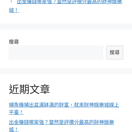
出金賺錢哪家強？當然是評價分最高的財神娛樂
覽
城！
搜尋
搜尋
近期文章
捕魚機捕出盆滿缽滿的財富，就來財神娛樂城線上
平臺！
出金賺錢哪家強？當然是評價分最高的財神娛樂
城！