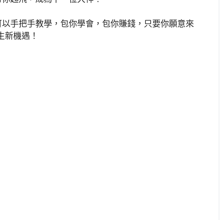
可以手把手教學，包你學會，包你賺錢，只要你願意來
生新機遇！