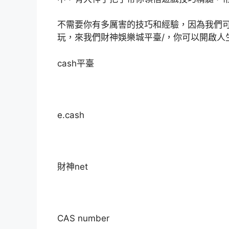
不需要你有多厲害的技巧和經驗，因為我們
玩，來我們財神娛樂城平臺/，你可以開啟人
cash平臺
e.cash
財神net
CAS number