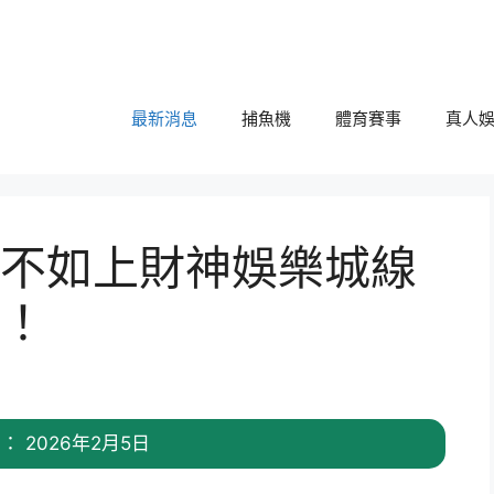
最新消息
捕魚機
體育賽事
真人
不如上財神娛樂城線
！
： 2026年2月5日