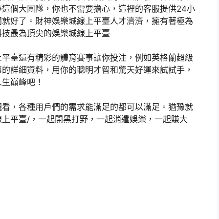
這個大團隊，你也不需要擔心，這裡的客服提供24小
問就好了。財神娛樂城線上平臺人才濟濟，擁有著極為
科技最為頂尖的娛樂城線上平臺
上平臺還有精彩的體育賽事讓你投注，例如英格蘭超級
事的詳細資料，用你的聰明才智和驚天好運來試試手，
人生巔峰吧！
觀看，各種用戶們的需求能滿足的都可以滿足。猶豫就
上平臺/，一起開黑打野，一起消遣娛樂，一起賺大