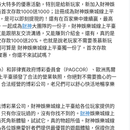
特大特多的優惠活動，特別是給新玩家，新加入財神娛
次存款1000送1000；註冊成為財神娛樂城線上平
金呢，是可以即刻提現的！還有在百家樂中連續贏，最高
，一起成為
財神
大團隊的一份子，財神娛樂城線上平臺
又能跟朋友交流溝通，又能賺到介紹金。還有，真的是
存款1000送20%。也就是說老玩家不需要羡慕新玩
可算是 財神娛樂城線上平臺獨一份了。首次存款
經濟實惠，你還不來試試嗎？
ssion）和菲律賓政府博彩委員會（PAGCOR）、歐洲馬爾
上平臺頒發了合法的營業執照，你絕對不需要擔心的一
、合法經營的博彩公司，老兄們可以舒心快活地暢享樂
法博彩業公司，財神娛樂城線上平臺給各位玩家提供的
，只有你沒玩過的，沒有你找不到的。
財神
娛樂城線上
無死角新體驗，試試它，真的物超所值。財神娛樂城線
為各位娛樂愛好者們提供最優質的遊戲體驗，保證你流