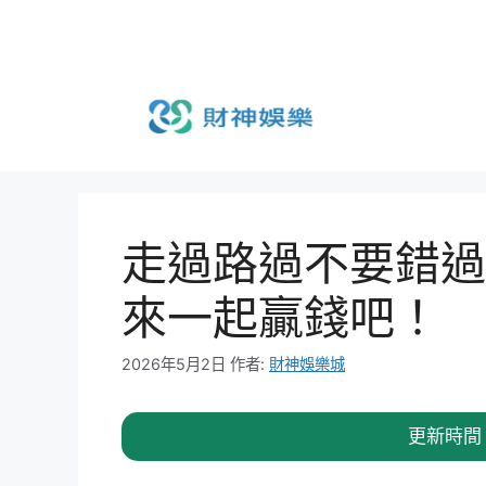
跳
至
主
要
內
容
走過路過不要錯過
來一起贏錢吧！
2026年5月2日
作者:
財神娛樂城
更新時間：