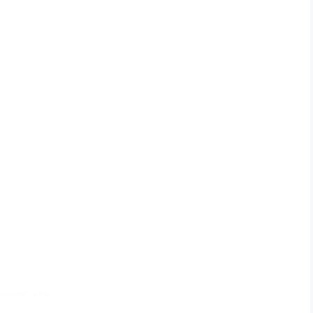
財神娛樂城 了解更多