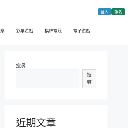
登入
報名
娛樂
彩票遊戲
棋牌電競
電子遊戲
搜尋
搜
尋
近期文章