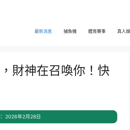
最新消息
捕魚機
體育賽事
真人
，財神在召喚你！快
 2026年2月28日