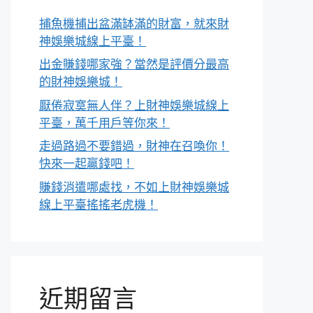
捕魚機捕出盆滿缽滿的財富，就來財
神娛樂城線上平臺！
出金賺錢哪家強？當然是評價分最高
的財神娛樂城！
厭倦寂寞無人伴？上財神娛樂城線上
平臺，萬千用戶等你來！
走過路過不要錯過，財神在召喚你！
快來一起贏錢吧！
賺錢消遣哪處找，不如上財神娛樂城
線上平臺搖搖老虎機！
近期留言