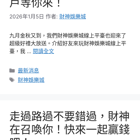
戶等你來！
2026年1月5日
作者:
財神娛樂城
九月金秋又到，我們財神娛樂城線上平臺也迎來了
超級好禮大放送。介紹好友來玩財神娛樂城線上平
臺，我 …
閱讀全文
分
最新消息
類
標
財神娛樂城
籤
走過路過不要錯過，財神
在召喚你！快來一起贏錢