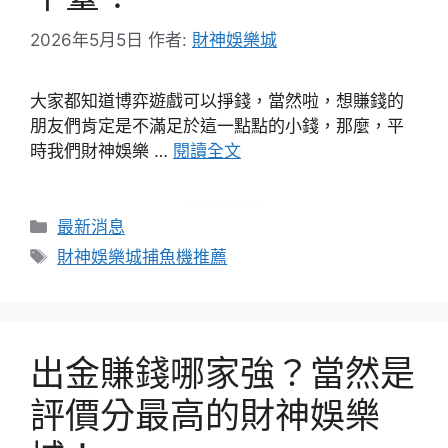
2026年5月5日
作者:
財神娛樂城
大家都知道博弈遊戲可以掙錢，當然啦，想賺錢的
朋友們肯定是不滿足於這一點點的小錢，那麼，平
時我們財神娛樂 …
閱讀全文
財神娛樂城 了解更多
分
最新消息
類
標
財神娛樂城捕魚機推薦
籤
出金賺錢哪家強？當然是
評價分最高的財神娛樂