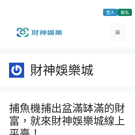
登入
報名
跳
至
選
主
要
單
內
容
財神娛樂城
捕魚機捕出盆滿缽滿的財
富，就來財神娛樂城線上
平臺！