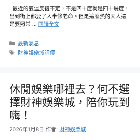
最近的氣溫反復不定，不是四十度就是四十幾度，
出到街上都要了人半條老命。但是這麼熱的天人還
是要照常 …
閱讀全文
分
最新消息
類
標
財神娛樂城評價
籤
休閒娛樂哪裡去？何不選
擇財神娛樂城，陪你玩到
嗨！
2026年1月8日
作者:
財神娛樂城