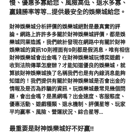
慢、優惠多寡給您、風險高低、退水多寡、
贏錢勝率等等…提供最安全的娛樂城給您。
財神娛樂城分析評價的娛樂城絕對是最真實的評
論。
網路上許許多多關於財神娛樂城評價，都是娛
樂城同業造謠，我們統計發現在網路中有關於財神
娛樂城的資訊10則裡面有9則都是假消息，唯有相信
財神娛樂城會出金嗎？在財神娛樂城玩博奕遊戲，
收到法院傳單怎麼辦？才能知道優良的娛樂城，就
算該財神娛樂城換了名稱我們也是有內線消息能夠
知道的！
我們提供有關於財神娛樂城是否會出金的
情報及是否為詐騙的資訊。
玩娛樂城最常見幾個問
題，會出金嗎？是黑網嗎？出金速度、客服態度、
優惠活動、遊戲種類、退水機制、評價星等、玩家
平均贏率、風險、營運狀況、綜合星等…
最重要是財神娛樂城好不好贏!!