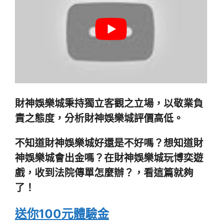
財神娛樂城秉持獨立客觀之立場，以敬業負
責之態度，分析財神娛樂城評價高低。
不知道財神娛樂城好還是不好嗎？
想知道財
神娛樂城會出金嗎？在財神娛樂城玩博奕遊
戲，收到法院傳單怎麼辦？，看這篇就夠
了！
送你100元體驗金