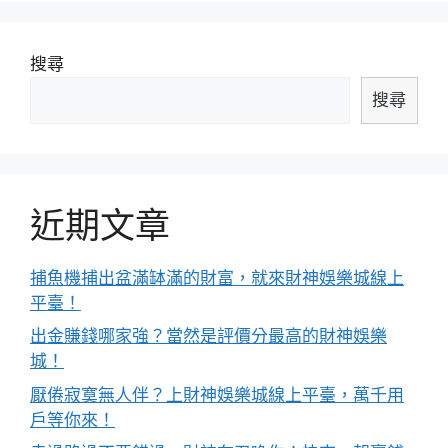
搜尋
搜尋
近期文章
捕魚機捕出盆滿缽滿的財富，就來財神娛樂城線上
平臺！
出金賺錢哪家強？當然是評價分最高的財神娛樂
城！
厭倦寂寞無人伴？上財神娛樂城線上平臺，萬千用
戶等你來！