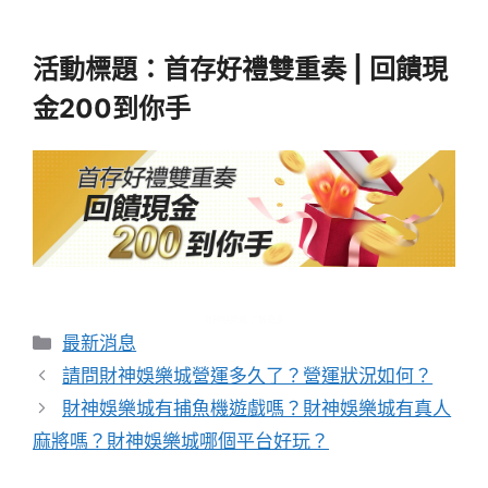
活動標題：首存好禮雙重奏 | 回饋現
金200到你手
財神娛樂城 了解更多
分
最新消息
類
文
請問財神娛樂城營運多久了？營運狀況如何？
章
財神娛樂城有捕魚機遊戲嗎？財神娛樂城有真人
導
麻將嗎？財神娛樂城哪個平台好玩？
覽