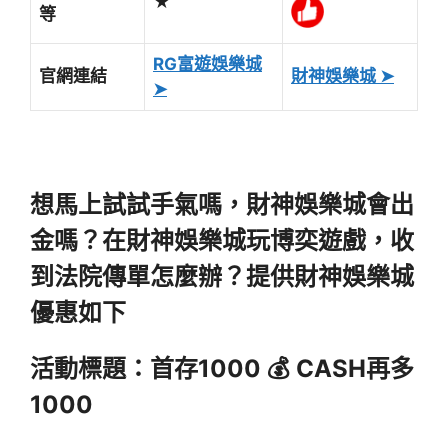
★
等
RG富遊娛樂城
官網連結
財神娛樂城 ➤
➤
想馬上試試手氣嗎，財神娛樂城會出
金嗎？在財神娛樂城玩博奕遊戲，收
到法院傳單怎麼辦？提供財神娛樂城
優惠如下
活動標題：首存1000 💰 CASH再多
1000