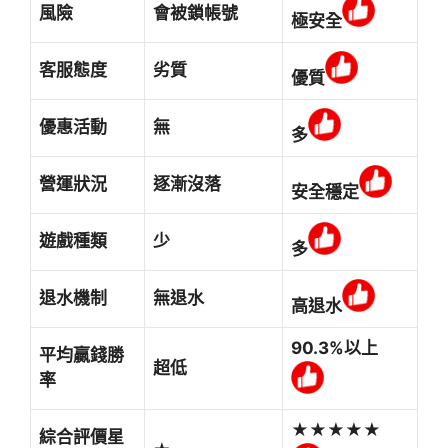
風險
會被鎖帳號
極安全
客服態度
劣質
優質
優惠活動
無
多
營運狀況
逐漸沒落
安全穩定
遊戲種類
少
多
退水機制
無退水
高退水
90.3%以上
平均贏錢勝
超低
率
★★★★★
綜合評價星