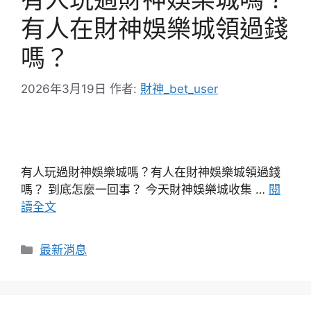
有人在財神娛樂城領過錢
嗎？
2026年3月19日
作者:
財神_bet_user
有人玩過財神娛樂城嗎？有人在財神娛樂城領過錢
嗎？ 到底怎麼一回事？ 今天財神娛樂城收集 …
閱
讀全文
分
最新消息
類