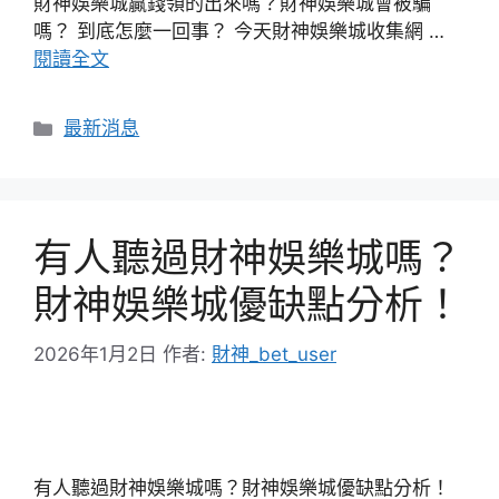
財神娛樂城贏錢領的出來嗎？財神娛樂城會被騙
嗎？ 到底怎麼一回事？ 今天財神娛樂城收集網 …
閱讀全文
分
最新消息
類
有人聽過財神娛樂城嗎？
財神娛樂城優缺點分析！
2026年1月2日
作者:
財神_bet_user
有人聽過財神娛樂城嗎？財神娛樂城優缺點分析！