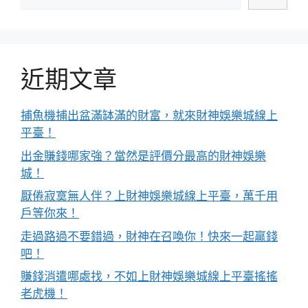
近期文章
捕魚機捕出盆滿缽滿的財富，就來財神娛樂城線上
平臺！
出金賺錢哪家強？當然是評價分最高的財神娛樂
城！
厭倦寂寞無人伴？上財神娛樂城線上平臺，萬千用
戶等你來！
走過路過不要錯過，財神在召喚你！快來一起贏錢
吧！
賺錢消遣哪處找，不如上財神娛樂城線上平臺搖搖
老虎機！