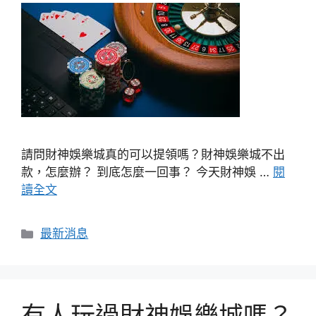
請問財神娛樂城真的可以提領嗎？財神娛樂城不出
款，怎麼辦？ 到底怎麼一回事？ 今天財神娛 …
閱
讀全文
分
最新消息
類
有人玩過財神娛樂城嗎？