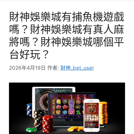
財神娛樂城有捕魚機遊戲
嗎？財神娛樂城有真人麻
將嗎？財神娛樂城哪個平
台好玩？
2026年4月19日
作者:
財神_bet_user