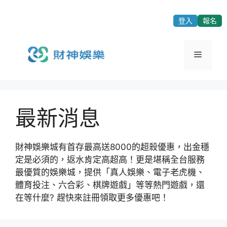
登入
報名
跳
至
選
主
要
單
內
容
最新消息
財神娛樂城有首存最高送8000的超殺優惠，出金穩
定是必須的，返水肯定高超高！更是堪稱全台服務
最優質的娛樂城，提供「真人娛樂、電子老虎機、
體育投注、六合彩、棋牌遊戲」等等熱門遊戲，還
在等什麼? 趕快來註冊領取更多優惠吧！