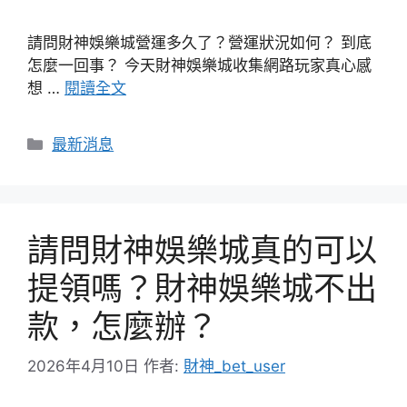
請問財神娛樂城營運多久了？營運狀況如何？ 到底
怎麼一回事？ 今天財神娛樂城收集網路玩家真心感
想 …
閱讀全文
分
最新消息
類
請問財神娛樂城真的可以
提領嗎？財神娛樂城不出
款，怎麼辦？
2026年4月10日
作者:
財神_bet_user