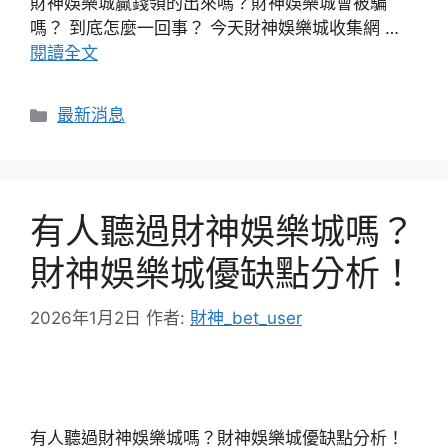
財神娛樂城贏錢領的出來嗎？財神娛樂城會被騙
嗎？ 到底怎麼一回事？ 今天財神娛樂城收集網 …
閱讀全文
分
最新消息
類
有人聽過財神娛樂城嗎？
財神娛樂城優缺點分析！
2026年1月2日
作者:
財神_bet_user
有人聽過財神娛樂城嗎？財神娛樂城優缺點分析！