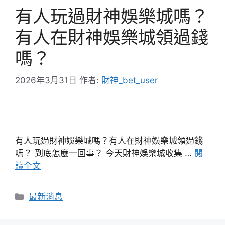
有人玩過財神娛樂城嗎？
有人在財神娛樂城領過錢
嗎？
2026年3月31日
作者:
財神_bet_user
有人玩過財神娛樂城嗎？有人在財神娛樂城領過錢
嗎？ 到底怎麼一回事？ 今天財神娛樂城收集 …
閱
讀全文
分
最新消息
類