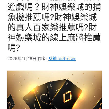
遊戲嗎？財神娛樂城的捕
魚機推薦嗎?財神娛樂城
的真人百家樂推薦嗎?財
神娛樂城的線上麻將推薦
嗎?
2026年1月16日
作者:
財神_bet_user