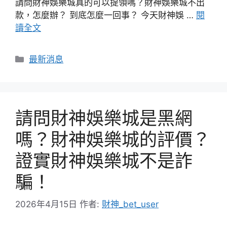
請問財神娛樂城真的可以提領嗎？財神娛樂城不出
款，怎麼辦？ 到底怎麼一回事？ 今天財神娛 …
閱
讀全文
分
最新消息
類
請問財神娛樂城是黑網
嗎？財神娛樂城的評價？
證實財神娛樂城不是詐
騙！
2026年4月15日
作者:
財神_bet_user