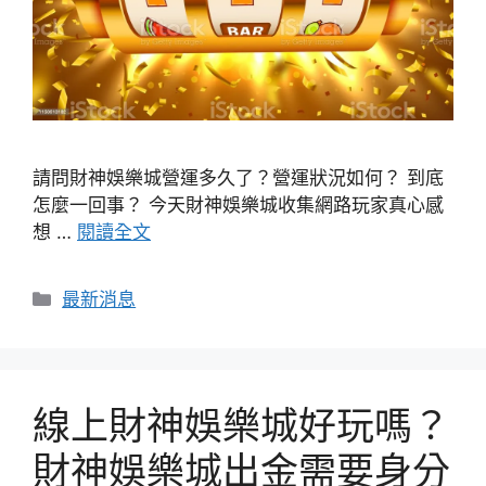
請問財神娛樂城營運多久了？營運狀況如何？ 到底
怎麼一回事？ 今天財神娛樂城收集網路玩家真心感
想 …
閱讀全文
分
最新消息
類
線上財神娛樂城好玩嗎？
財神娛樂城出金需要身分