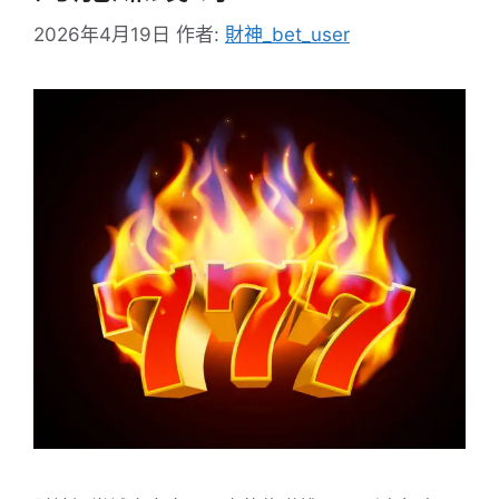
2026年4月19日
作者:
財神_bet_user