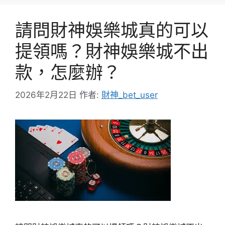
請問財神娛樂城真的可以
提領嗎？財神娛樂城不出
款，怎麼辦？
2026年2月22日
作者:
財神_bet_user