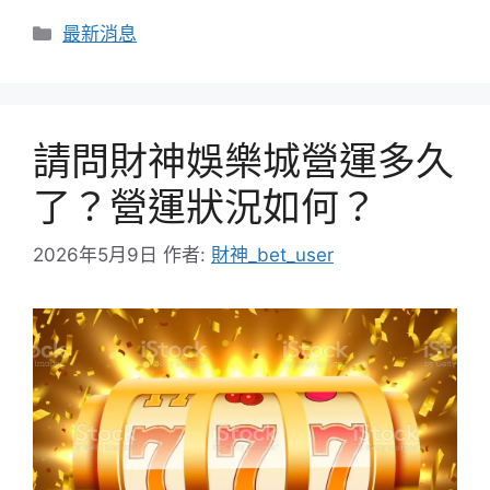
分
最新消息
類
請問財神娛樂城營運多久
了？營運狀況如何？
2026年5月9日
作者:
財神_bet_user