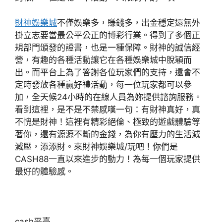
財神娛樂城
不僅娛樂多，賺錢多，出金穩定還無外
掛立志要當最公平公正的博彩行業。得到了多個正
規部門頒發的證書，也是一種保障。財神的誠信經
營，有趣的各種活動讓它在各種娛樂城中脫穎而
出。而平台上為了答謝各位玩家們的支持，還會不
定時發放各種贏好禮活動，每一位玩家都可以參
加，全天候24小時的在線人員為妳提供諮詢服務。
看到這裡，是不是不禁感嘆一句：有財神真好，真
不愧是財神！這裡有精彩絕倫、極致的遊戲體驗等
著你，還有源源不斷的金錢，為你有壓力的生活減
減壓，添添財。來財神娛樂城/玩吧！你們是
CASH88一直以來進步的動力！為每一個玩家提供
最好的體驗感。
cash平臺