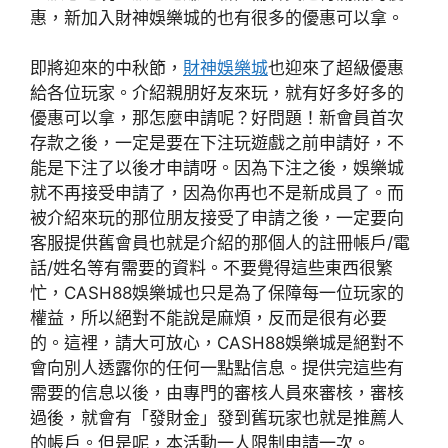
惠，新加入財神娛樂城的也有很多的優惠可以拿。
即將迎來的中秋節，
財神娛樂城
也迎來了超級優惠
給各位玩家。介紹親朋好友來玩，就有好多好多的
優惠可以拿，那怎麼申請呢？好問題！新會員首次
存款之後，一定是要在下注玩遊戲之前申請好，不
能是下注了以後才申請呀。因為下注之後，娛樂城
就不再接受申請了，因為你再也不是新成員了。而
被介紹來玩的那位朋友接受了申請之後，一定要向
客服提供舊會員也就是介紹的那個人的註冊帳戶/電
話/姓名等有需要的資料。不要覺得這些東西很繁
忙，CASH88娛樂城也只是為了保障每一位玩家的
權益，所以絕對不能說是麻煩，反而是很有必要
的。這裡，請大可放心，CASH88娛樂城是絕對不
會向別人透露你的任何一點點信息。提供完這些有
需要的信息以後，由專門的審核人員來審核，審核
過後，就會有「發財金」發到舊玩家也就是推薦人
的帳戶。但是呢，本活動一人限制申請一次。