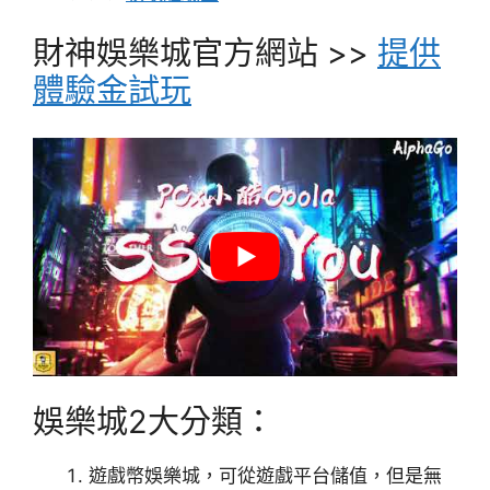
財神娛樂城官方網站 >>
提供
體驗金試玩
娛樂城2大分類：
遊戲幣娛樂城，可從遊戲平台儲值，但是無