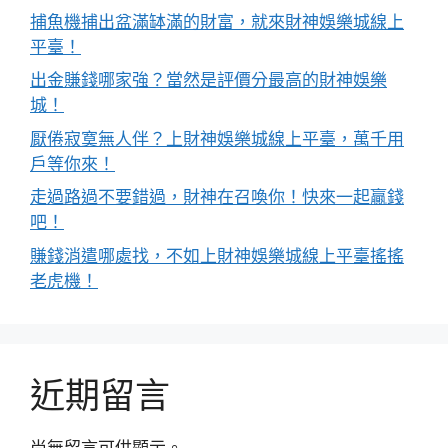
捕魚機捕出盆滿缽滿的財富，就來財神娛樂城線上
平臺！
出金賺錢哪家強？當然是評價分最高的財神娛樂
城！
厭倦寂寞無人伴？上財神娛樂城線上平臺，萬千用
戶等你來！
走過路過不要錯過，財神在召喚你！快來一起贏錢
吧！
賺錢消遣哪處找，不如上財神娛樂城線上平臺搖搖
老虎機！
近期留言
尚無留言可供顯示。