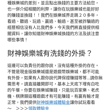
種娛樂城的差別，並且點出換錢的主要方法給您，
也一併介紹相關的利弊，讓你在玩娛樂城也能好好
的賺錢並換錢！！我們在娛樂城界走跳２０多年，
看過、聽過、玩過、贏過、輸過，甚至被詐騙過的
經歷相信沒有人比我們多，今天我們將直接提供相
關資料，讓你知道財神娛樂城換錢的方法及該注意
哪些事情！
財神娛樂城有洗錢的外掛？
這邊可以負責任的跟你說，沒有這種外掛的存在。
不管是現金版娛樂城還是遊戲幣娛樂城，都不可能
有外掛，如果有人跟你說代牌保證賺錢等等…請你無
需思考，請直接離開即可，基本上天底下埋有白吃
的午餐，你要在娛樂城賺錢，只能玩百家樂、老虎
機、棋牌類這種遊戲才有可能賺錢，有贏有輸才是
正常，我們提供
財神娛樂城體驗金
讓你試玩看看
～ ＞＞＞
領取體驗金