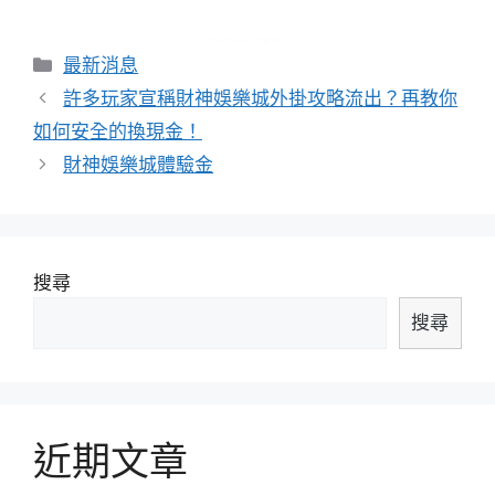
財神娛樂城 了解更多
分
最新消息
類
文
許多玩家宣稱財神娛樂城外掛攻略流出？再教你
章
如何安全的換現金！
導
財神娛樂城體驗金
覽
搜尋
搜尋
近期文章