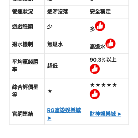
營運狀況
逐漸沒落
安全穩定
遊戲種類
少
多
退水機制
無退水
高退水
90.3%以上
平均贏錢勝
超低
率
★★★★★
綜合評價星
★
等
RG富遊娛樂城
官網連結
財神娛樂城 ➤
➤