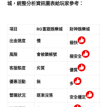
城，統整分析資訊圖表給玩家參考：
項目
RG富遊娛樂城
財神娛樂城
出金速度
慢
極快
風險
會被鎖帳號
極安全
客服態度
劣質
優質
優惠活動
無
多
營運狀況
逐漸沒落
安全穩定