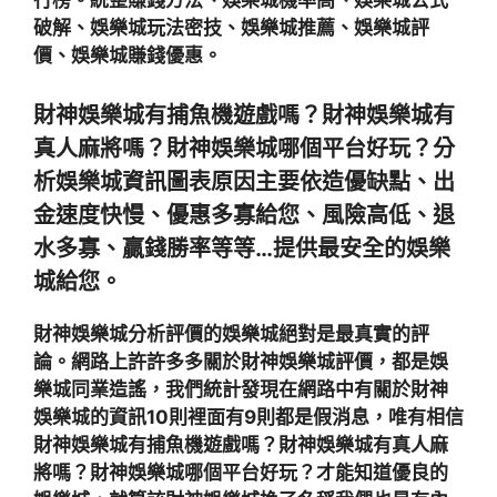
行榜。
統整賺錢方法、娛樂城機率高、娛樂城公式
破解、娛樂城玩法密技、娛樂城推薦、娛樂城評
價、娛樂城賺錢優惠。
財神娛樂城有捕魚機遊戲嗎？財神娛樂城有
真人麻將嗎？財神娛樂城哪個平台好玩？分
析娛樂城資訊圖表原因主要依造優缺點、出
金速度快慢、優惠多寡給您、風險高低、退
水多寡、贏錢勝率等等…提供最安全的娛樂
城給您。
財神娛樂城分析評價的娛樂城絕對是最真實的評
論。
網路上許許多多關於財神娛樂城評價，都是娛
樂城同業造謠，我們統計發現在網路中有關於財神
娛樂城的資訊10則裡面有9則都是假消息，唯有相信
財神娛樂城有捕魚機遊戲嗎？財神娛樂城有真人麻
將嗎？財神娛樂城哪個平台好玩？才能知道優良的