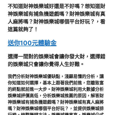
不知道財神娛樂城好還是不好嗎？
想知道財
神娛樂城有捕魚機遊戲嗎？財神娛樂城有真
人麻將嗎？財神娛樂城哪個平台好玩？，看
這篇就夠了！
送你100元體驗金
選擇一間對的娛樂城會讓你發大財，選擇錯
的娛樂城只會讓你覺得人生好難。
我們分析財神娛樂城優缺點，淺顯易懂的分析，讓
你知道如何選擇，基本上跟著我們前進，您離致富
的終點就前進一大步。
財神娛樂城利用大數據分析
娛樂城評價高低，分析娛樂城推薦的原因，解答財
神娛樂城有捕魚機遊戲嗎？財神娛樂城有真人麻將
嗎？財神娛樂城哪個平台好玩？，並提供娛樂城排