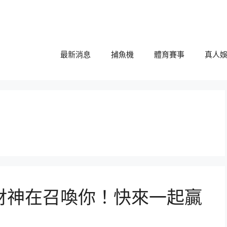
最新消息
捕魚機
體育賽事
真人
財神在召喚你！快來一起贏