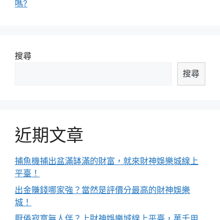
嗎?
搜尋
搜尋
近期文章
捕魚機捕出盆滿缽滿的財富，就來財神娛樂城線上
平臺！
出金賺錢哪家強？當然是評價分最高的財神娛樂
城！
厭倦寂寞無人伴？上財神娛樂城線上平臺，萬千用