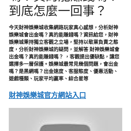
到底怎麼一回事？
今天財神娛樂城收集網路玩家真心感想，分析財神
娛樂城會出金嗎？真的能賺錢嗎？資訊給您，財神
娛樂城秉持獨立客觀之立場，堅持以敬業負責之態
度，分析財神娛樂城的疑問，並解答 財神娛樂城會
出金嗎？真的能賺錢嗎？ ，客觀提出優缺點，讓您
選擇多一層保護。娛樂城最常見幾個問題，會出金
嗎？是黑網嗎？出金速度、客服態度、優惠活動、
遊戲種類、玩家平均贏率、綜合星等
財神娛樂城官方網站入口