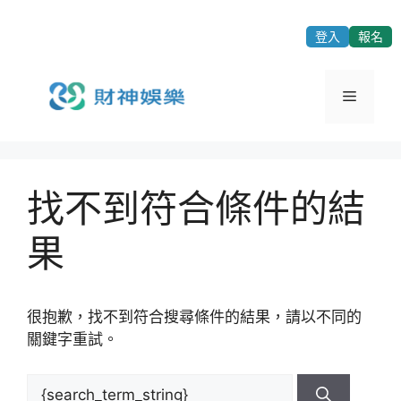
登入
報名
跳
至
選
主
要
單
內
容
找不到符合條件的結
果
很抱歉，找不到符合搜尋條件的結果，請以不同的
關鍵字重試。
搜